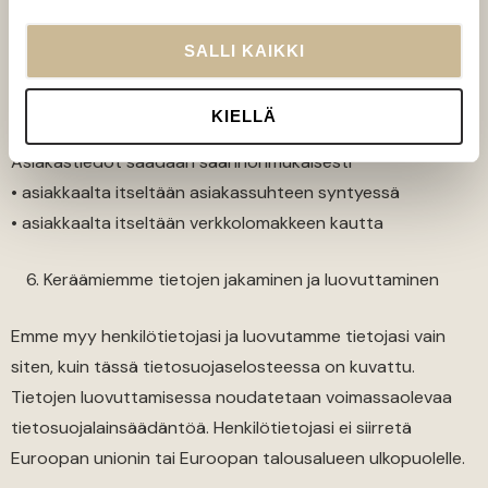
Tietosuojavaltuutetun yhteystiedot:
www.tietosuoja.fi/fi/index/yhteystiedot.html
SALLI KAIKKI
Säännönmukaiset tietolähteet
KIELLÄ
Asiakastiedot saadaan säännönmukaisesti
• asiakkaalta itseltään asiakassuhteen syntyessä
• asiakkaalta itseltään verkkolomakkeen kautta
Keräämiemme tietojen jakaminen ja luovuttaminen
Emme myy henkilötietojasi ja luovutamme tietojasi vain
siten, kuin tässä tietosuojaselosteessa on kuvattu.
Tietojen luovuttamisessa noudatetaan voimassaolevaa
tietosuojalainsäädäntöä. Henkilötietojasi ei siirretä
Euroopan unionin tai Euroopan talousalueen ulkopuolelle.