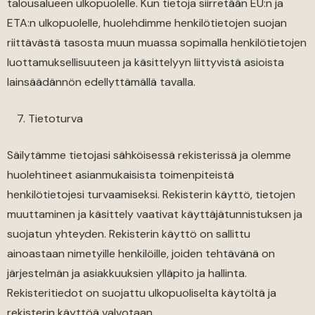
talousalueen ulkopuolelle. Kun tietoja siirretään EU:n ja
ETA:n ulkopuolelle, huolehdimme henkilötietojen suojan
riittävästä tasosta muun muassa sopimalla henkilötietojen
luottamuksellisuuteen ja käsittelyyn liittyvistä asioista
lainsäädännön edellyttämällä tavalla.
Tietoturva
Säilytämme tietojasi sähköisessä rekisterissä ja olemme
huolehtineet asianmukaisista toimenpiteistä
henkilötietojesi turvaamiseksi. Rekisterin käyttö, tietojen
muuttaminen ja käsittely vaativat käyttäjätunnistuksen ja
suojatun yhteyden. Rekisterin käyttö on sallittu
ainoastaan nimetyille henkilöille, joiden tehtävänä on
järjestelmän ja asiakkuuksien ylläpito ja hallinta.
Rekisteritiedot on suojattu ulkopuoliselta käytöltä ja
rekisterin käyttöä valvotaan.