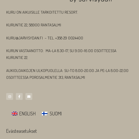
KURU ON AIKUISILLE TARKOITETTU RESORT.
KURUNTIE 22, 58900 RANTASALMI
KURU@JARVISYDAN.FI – TEL. +358 29 0024400
KURUN VASTAANOTTO: MA-LA 8.30-17, SU 9.00-16.00 OSOITTEESSA
KURUNTIE 22.
AUKIOLOAIKOJEN ULKOPUOLELLA: SU-TO 8.00-20.00 JA PE-LA 8.00-22.00
OSOITTEESSA POROSALMENTIE 313, RANTASALMI
ENGLISH
SUOMI
Evästeasetukset