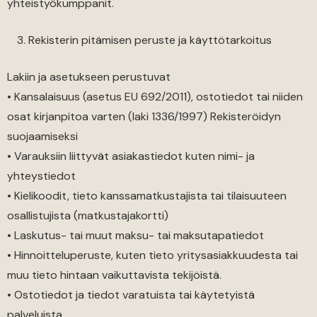
yhteistyökumppanit.
Rekisterin pitämisen peruste ja käyttötarkoitus
Lakiin ja asetukseen perustuvat
• Kansalaisuus (asetus EU 692/2011), ostotiedot tai niiden
osat kirjanpitoa varten (laki 1336/1997) Rekisteröidyn
suojaamiseksi
• Varauksiin liittyvät asiakastiedot kuten nimi- ja
yhteystiedot
• Kielikoodit, tieto kanssamatkustajista tai tilaisuuteen
osallistujista (matkustajakortti)
• Laskutus- tai muut maksu- tai maksutapatiedot
• Hinnoitteluperuste, kuten tieto yritysasiakkuudesta tai
muu tieto hintaan vaikuttavista tekijöistä.
• Ostotiedot ja tiedot varatuista tai käytetyistä
palveluista