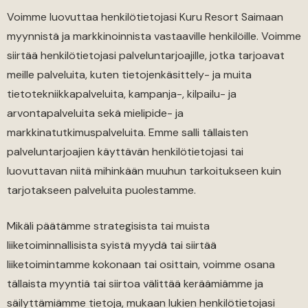
Voimme luovuttaa henkilötietojasi Kuru Resort Saimaan
myynnistä ja markkinoinnista vastaaville henkilöille. Voimme
siirtää henkilötietojasi palveluntarjoajille, jotka tarjoavat
meille palveluita, kuten tietojenkäsittely- ja muita
tietotekniikkapalveluita, kampanja-, kilpailu- ja
arvontapalveluita sekä mielipide- ja
markkinatutkimuspalveluita. Emme salli tällaisten
palveluntarjoajien käyttävän henkilötietojasi tai
luovuttavan niitä mihinkään muuhun tarkoitukseen kuin
tarjotakseen palveluita puolestamme.
Mikäli päätämme strategisista tai muista
liiketoiminnallisista syistä myydä tai siirtää
liiketoimintamme kokonaan tai osittain, voimme osana
tällaista myyntiä tai siirtoa välittää keräämiämme ja
säilyttämiämme tietoja, mukaan lukien henkilötietojasi