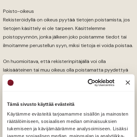
Poisto-oikeus
Rekisteröidyllä on oikeus pyytää tietojen poistamista, jos
tietojen käsittely ei ole tarpeen. Käsittelemme
poistopyynnön, jonka jälkeen joko poistamme tiedot tai
ilmoitamme perustellun syyn, miksi tietoja ei voida poistaa.
On huomioitava, että rekisterinpitäjällä voi olla
lakisääteinen tai muu oikeus olla poistamatta pyydettyä
tietoa. Rekisterinpitäjällä on velvollisuus säilyttää
kirjanpitoaineisto Kirjanpitolaissa (luku 2, 10 §) määritellyn
ajan (10 vuotta) mukaisesti. Tämän vuoksi kirjanpitoon
liittyvää aineistoa ei voida poistaa ennen määräajan
Tämä sivusto käyttää evästeitä
umpeutumista.
Käytämme evästeitä tarjoamamme sisällön ja mainosten
räätälöimiseen, sosiaalisen median ominaisuuksien
Suostumuksen peruuttaminen
tukemiseen ja kävijämäärämme analysoimiseen. Lisäksi
jaamme sosiaalisen median, mainosalan ja analytiikka-