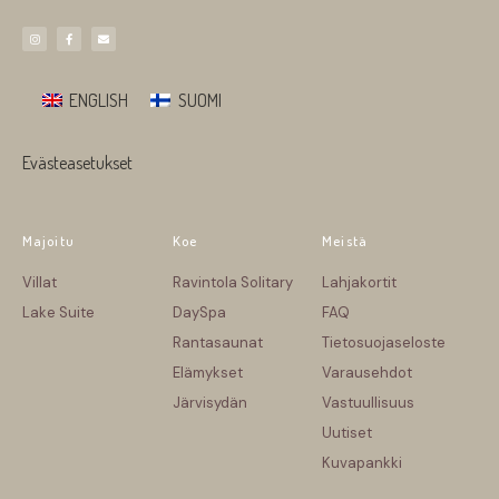
ENGLISH
SUOMI
Evästeasetukset
Majoitu
Koe
Meistä
Villat
Ravintola Solitary
Lahjakortit
Lake Suite
DaySpa
FAQ
Rantasaunat
Tietosuojaseloste
Elämykset
Varausehdot
Järvisydän
Vastuullisuus
Uutiset
Kuvapankki