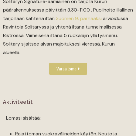
Solitaryn Signature-aamiainen on tarjolla Kurun
päärakennuksessa päivittäin 8.30-11.00 . Puolihoito illallinen
tarjoillaan kahtena iltan
Suomen 9. parhaaksi
arvioidussa
Ravintola Solitaryssa ja yhtenä iltana tunnelmallisessa
Bistrossa
. Viimeisenä iltana 5 ruokalajin yllätysmenu.
Solitary sijaitsee aivan majoituksesi vieressä, Kurun
alueella.
Varaa loma
Aktiviteetit
Lomasi sisältää:
Rajattoman vuokravälineiden käytön. Nouto ja