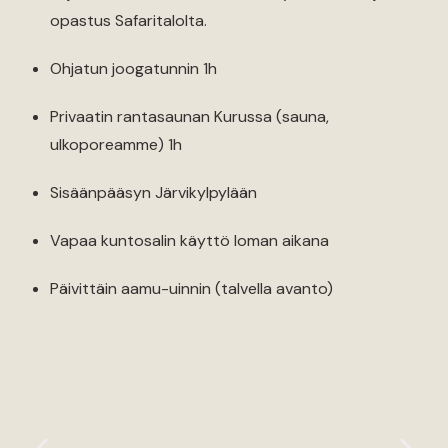
opastus Safaritalolta.
Ohjatun joogatunnin 1h
Privaatin rantasaunan Kurussa (sauna,
ulkoporeamme) 1h
Sisäänpääsyn Järvikylpylään
Vapaa kuntosalin käyttö loman aikana
Päivittäin aamu-uinnin (talvella avanto)