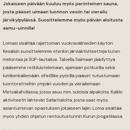
Jokaiseen päivään kuuluu myös perinteinen sauna,
josta pääset uimaan luonnon vesiin tai vierailu
järvikylpylässä. Suosittelemme myös päivän aloitusta
aamu-uinnilla!
Lomasi sisältää rajattoman vuokravälineiden käytön.
Kesäisin suosittelemme etenkin järviaktiviteetteja kuten
melontaa ja SUP-lautailua. Talvella Saimaan jäädyttyä
pääsemme retkiluistelemaan, ajamaan potkurilla sekä
lumikenkäilemään. eFatBike pyörillä pääset tutustumaan
luontoreitteihin ympäri vuoden ja vierailemaan
Metsäkahvilassa, jossa asuu mm. suloisia alpakoita. Kaikki
aktiviteetit lähtevät Safaritalolta, josta saat myös
asiantuntevan opastuksen jokaiseen lajiin. Loma sisältää
myös yhden ohjatun rentoutustunnin Kurun joogatilassa.