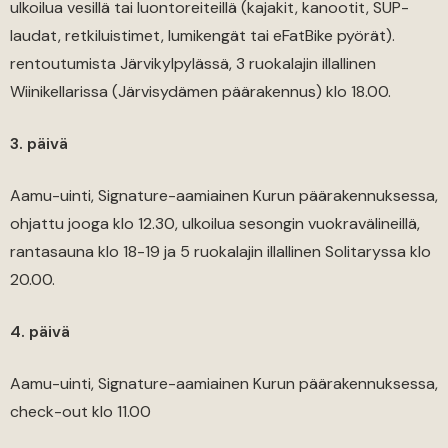
ulkoilua vesillä tai luontoreiteillä (kajakit, kanootit, SUP-
laudat, retkiluistimet, lumikengät tai eFatBike pyörät).
rentoutumista Järvikylpylässä, 3 ruokalajin illallinen
Wiinikellarissa (Järvisydämen päärakennus) klo 18.00.
3. päivä
Aamu-uinti, Signature-aamiainen Kurun päärakennuksessa,
ohjattu jooga klo 12.30, ulkoilua sesongin vuokravälineillä,
rantasauna klo 18-19 ja 5 ruokalajin illallinen Solitaryssa klo
20.00.
4. päivä
Aamu-uinti, Signature-aamiainen Kurun päärakennuksessa,
check-out klo 11.00