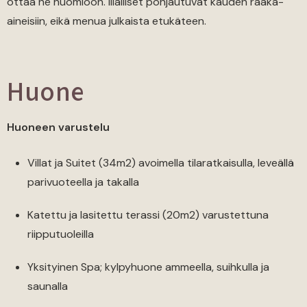
ottaa ne huomioon. Illalliset pohjautuvat kauden raaka-
aineisiin, eikä menua julkaista etukäteen.
Huone
Huoneen varustelu
Villat ja Suitet (34m2) avoimella tilaratkaisulla, leveällä
parivuoteella ja takalla
Katettu ja lasitettu terassi (20m2) varustettuna
riipputuoleilla
Yksityinen Spa; kylpyhuone ammeella, suihkulla ja
saunalla