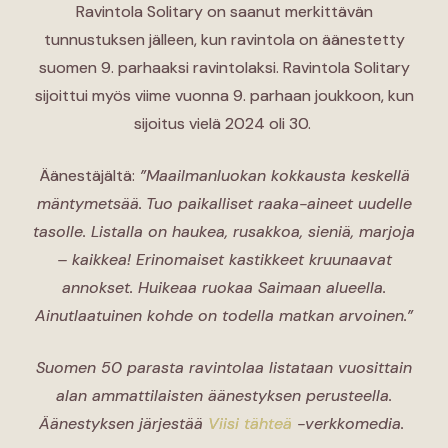
Ravintola Solitary on saanut merkittävän
tunnustuksen jälleen, kun ravintola on äänestetty
suomen 9. parhaaksi ravintolaksi. Ravintola Solitary
sijoittui myös viime vuonna 9. parhaan joukkoon, kun
sijoitus vielä 2024 oli 30.
Äänestäjältä:
”Maailmanluokan kokkausta keskellä
mäntymetsää.
Tuo paikalliset raaka-aineet uudelle
tasolle. Listalla on haukea, rusakkoa, sieniä, marjoja
– kaikkea! Erinomaiset kastikkeet kruunaavat
annokset. Huikeaa ruokaa Saimaan alueella.
Ainutlaatuinen kohde on todella matkan arvoinen.”
Suomen 50 parasta ravintolaa listataan vuosittain
alan ammattilaisten äänestyksen perusteella.
Äänestyksen järjestää
Viisi tähteä
-verkkomedia.