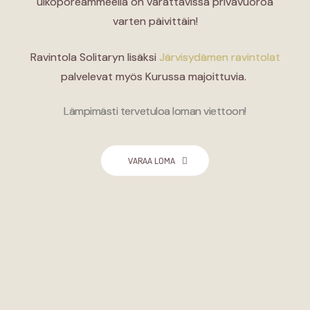
ulkoporeammeella on varattavissa privavuoroa
varten päivittäin!
Ravintola Solitaryn lisäksi
Järvisydämen ravintolat
palvelevat myös Kurussa majoittuvia.
Lämpimästi tervetuloa loman viettoon!
VARAA LOMA