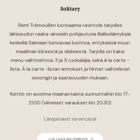
Solitary
Remi Trémouillen luotsaama ravintola tarjoilee
lähiseudun raaka-aineisiin pohjautuvia illalliselämyksiä
keskellä Saimaan lumoavaa luontoa, erityksissä muun
maailman kiireestä ja vilskeestä. Tarjolla on kaksi
menu vaihtoehtoa: 3 ja 5 ruokalajia, sekä à la carte -
lista. À
la carte -listan annokset ja hinnat vaihtelevat
sesongin ja saatavuuden mukaan.
Keittiö on avoinna maanantaista sunnuntaihin klo 17-
21.00 (viimeiset varaukset klo 20.30)
Lämpimästi tervetuloa!
LUE LISÄÄ SOLITARYSTA