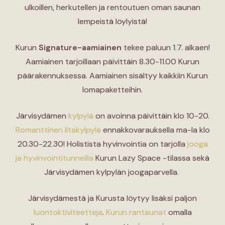
ulkoillen, herkutellen ja rentoutuen oman saunan
lempeistä löylyistä!
Kurun
Signature-aamiainen
tekee paluun 1.7. alkaen!
Aamiainen tarjoillaan päivittäin 8.30-11.00 Kurun
päärakennuksessa. Aamiainen sisältyy kaikkiin Kurun
lomapaketteihin.
Järvisydämen
kylpylä
on avoinna päivittäin klo 10-20.
Romanttinen iltakylpylä
ennakkovarauksella ma-la klo
20.30-22.30! Holistista hyvinvointia on tarjolla
jooga
ja hyvinvointitunneilla
Kurun Lazy Space -tilassa sekä
Järvisydämen kylpylän joogaparvella.
Järvisydämestä ja Kurusta löytyy lisäksi paljon
luontoktiviteetteja
.
Kurun rantaunat
omalla